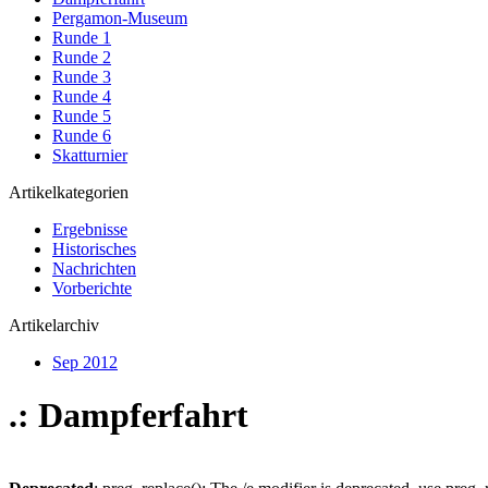
Pergamon-Museum
Runde 1
Runde 2
Runde 3
Runde 4
Runde 5
Runde 6
Skatturnier
Artikelkategorien
Ergebnisse
Historisches
Nachrichten
Vorberichte
Artikelarchiv
Sep 2012
.: Dampferfahrt