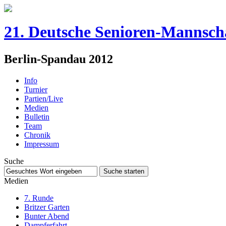
21. Deutsche Senioren-Mannsch
Berlin-Spandau 2012
Info
Turnier
Partien/Live
Medien
Bulletin
Team
Chronik
Impressum
Suche
Medien
7. Runde
Britzer Garten
Bunter Abend
Dampferfahrt